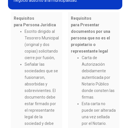
negocio adscrito a la municipalidad.
Requisitos
Requisitos
para Persona Jurídica
para Presentar
Escrito dirigido al
documentos por una
Tesorero Municipal
persona que no es el
(original y dos
propietario o
copias) solicitando
representante legal
cierre por fusión,
Carta de
Señalar las
Autorización
sociedades que se
debidamente
fusionaron,
autenticada por
absorbidas y
Notario Público
sobrevivientes. El
donde consten las
documento debe
firmas.
estar firmado por
Esta carta no
el representante
puede ser alterada
legal de la
una vez sellada
sociedad y debe
por el Notario.