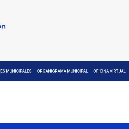
Atención
Alcaldía
Ciudadana
de
Panamá
ES MUNICIPALES
ORGANIGRAMA MUNICIPAL
OFICINA VIRTUAL