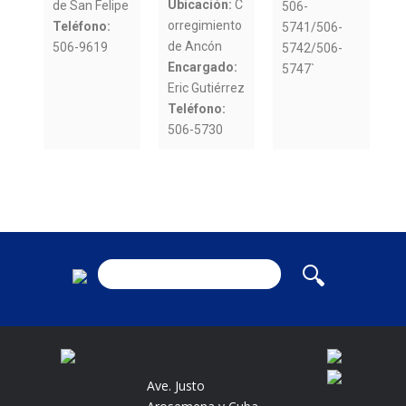
Ubicación:
C
de San Felipe
506-
orregimiento
Teléfono:
5741/506-
de Ancón
506-9619
5742/506-
Encargado:
5747`
Eric Gutiérrez
Teléfono:
506-5730
Ave. Justo