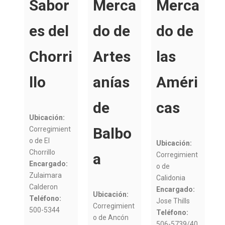
Sabor
Merca
Merca
es del
do de
do de
Chorri
Artes
las
llo
anías
Améri
de
cas
Ubicación:
Balbo
Corregimient
o de El
Ubicación:
Chorrillo
a
Corregimient
Encargado:
o de
Zulaimara
Calidonia
Calderon
Encargado:
Ubicación:
Teléfono:
Jose Thills
Corregimient
500-5344
Teléfono:
o de Ancón
506-5739/40