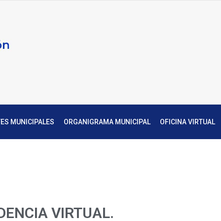
Atención
Alcaldía
Ciudadana
de
Panamá
ES MUNICIPALES
ORGANIGRAMA MUNICIPAL
OFICINA VIRTUAL
DENCIA VIRTUAL.