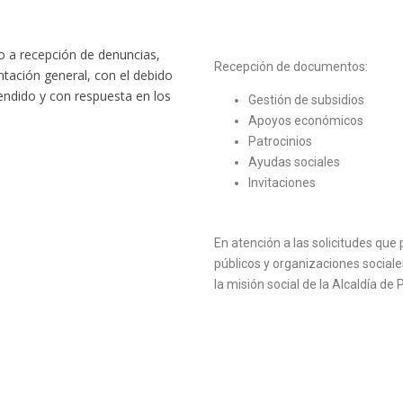
o a recepción de denuncias,
Recepción de documentos:
entación general, con el debido
endido y con respuesta en los
Gestión de subsidios
Apoyos económicos
Patrocinios
Ayudas sociales
Invitaciones
En atención a las solicitudes qu
públicos y organizaciones social
la misión social de la Alcaldía d
S
RECEPCIÓN D
Recepción de documentos: