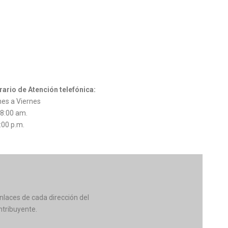
rario de Atención telefónica:
es a Viernes
 8:00 am.
:00 p.m.
nlaces de cada dirección del
ntribuyente.