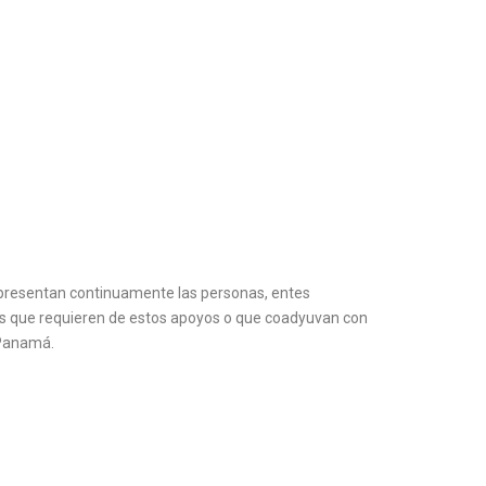
e presentan continuamente las personas, entes
es que requieren de estos apoyos o que coadyuvan con
e Panamá.
E DOCUMENTOS