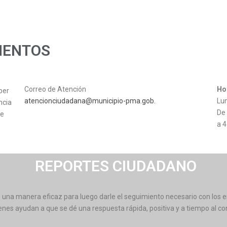
MENTOS
Correo de Atención
Ho
ber
atencionciudadana@municipio-pma.gob.
Lun
ncia
De
de
a 4
REPORTES CIUDADANO
 una manera eficaz para luego darle el seguimiento necesario con los e
es ayudan a que se dé una respuesta rápida, positiva y a tiempo al co