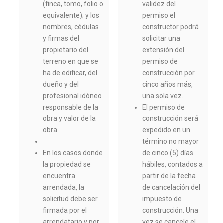
(finca, tomo, folio o
validez del
equivalente); y los
permiso el
nombres, cédulas
constructor podrá
y firmas del
solicitar una
propietario del
extensión del
terreno en que se
permiso de
ha de edificar, del
construcción por
dueño y del
cinco años más,
profesional idóneo
una sola vez.
responsable de la
El permiso de
obra y valor de la
construcción será
obra.
expedido en un
término no mayor
En los casos donde
de cinco (5) días
la propiedad se
hábiles, contados a
encuentra
partir de la fecha
arrendada, la
de cancelación del
solicitud debe ser
impuesto de
firmada por el
construcción. Una
arrendatario y por
vez se cancele el