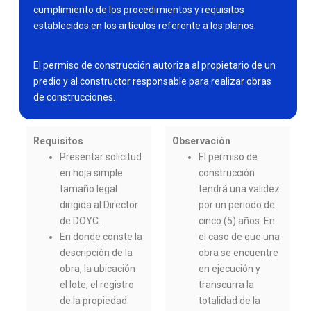
cumplimiento de los procedimientos y requisitos
establecidos en los artículos referente a los planos.
El permiso de construcción autoriza al propietario de un
predio y al constructor responsable para realizar obras
de construcciones.
Requisitos
Observación
Presentar solicitud
El permiso de
en hoja simple
construcción
tamaño legal
tendrá una validez
dirigida al Director
por un periodo de
de DOYC…
cinco (5) años. En
En donde conste la
el caso de que una
descripción de la
obra se encuentre
obra, la ubicación
en ejecución y
el lote, el registro
transcurra la
de la propiedad
totalidad de la