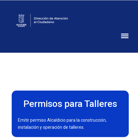
Atención
Ciudadana
Alcaldía
de
Panamá
Permisos para Talleres
Emitir permiso Alcaldicio para la construcción,
instalación y operación de talleres.