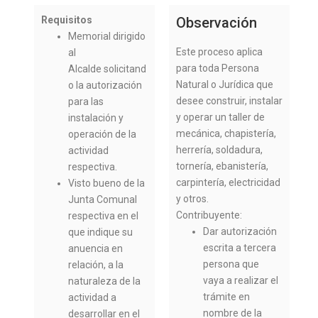
Requisitos
Observación
Memorial dirigido
Este proceso aplica
al
para toda Persona
Alcalde solicitand
Natural o Jurídica que
o la autorización
desee construir, instalar
para las
y operar un taller de
instalación y
mecánica, chapistería,
operación de la
herrería, soldadura,
actividad
tornería, ebanistería,
respectiva.
carpintería, electricidad
Visto bueno de la
y otros.
Junta Comunal
Contribuyente:
respectiva en el
Dar autorización
que indique su
escrita a tercera
anuencia en
persona que
relación, a la
vaya a realizar el
naturaleza de la
trámite en
actividad a
nombre de la
desarrollar en el